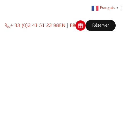
Français
▼
+ 33 (0)2 41 51 23 98
EN
FR
Réserver