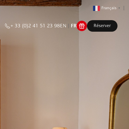
Français
▼
+ 33 (0)2 41 51 23 98
EN
FR
Réserver