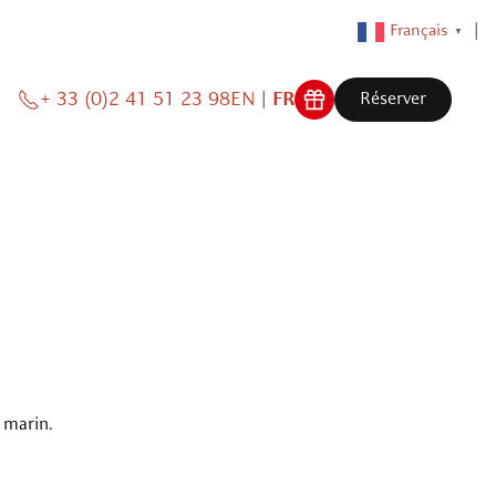
Français
▼
+ 33 (0)2 41 51 23 98
EN
FR
Réserver
 marin.