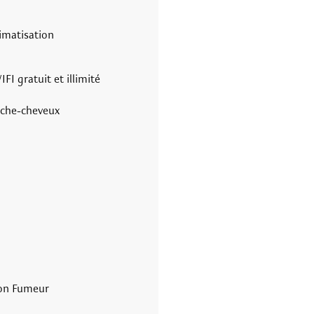
imatisation
FI gratuit et illimité
che-cheveux
on Fumeur