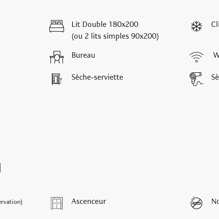
Lit Double 180x200
Cl
(ou 2 lits simples 90x200)
Bureau
WI
Sèche-serviette
Sè
l
Ascenceur
N
ervation)