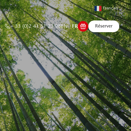
Français
▼
+ 33 (0)2 41 51 23 98
EN
FR
Réserver